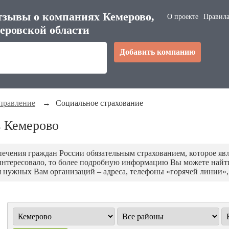
тзывы о компаниях Кемерово,
О проекте
Правила
еровской области
Добавить компанию
правление
→
Социальное страхование
в Кемерово
печения граждан России обязательным страхованием, которое яв
аинтересовало, то более подробную информацию Вы можете найти
 нужных Вам организаций – адреса, телефоны «горячей линии»,