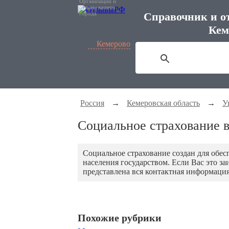
Организации и
отзывы вашего
города
Справочник и о
Кем
Кемерово
Россия
→
Кемеровская область
→
У
Социальное страхование 
Социальное страхование создан для обес
населения государством. Если Вас это з
представлена вся контактная информация
Похожие рубрики