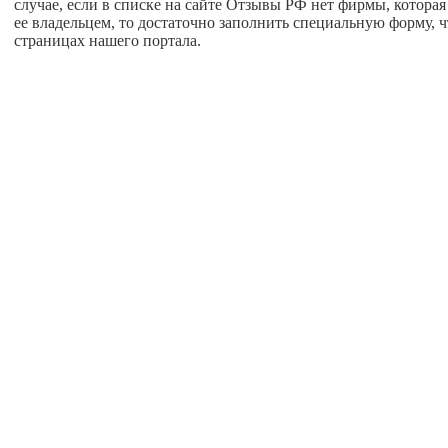
случае, если в списке на сайте Отзывы РФ нет фирмы, которая 
ее владельцем, то достаточно заполнить специальную форму, 
страницах нашего портала.
авная
О проекте
глашение пользователя
Написать нам
правочников предприятий России “ОтзывыРФ” При использовании справ
сет ответственности за достоверность размещенной на сайте информации 