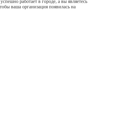
успешно работает в городе, а вы являетесь
чтобы ваша организация появилась на
+ Добавить компанию
очной информации с сайта ссылка на источник
и за любой ущерб, связанный с ее