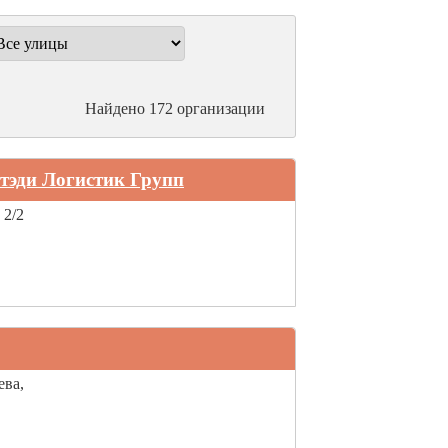
Найдено 172 организации
тэди Логистик Групп
 2/2
ева,