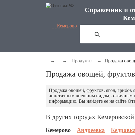
Справочник и о
Кем
Кемерово
→
→
Продукты
→
Продажа овоще
Продажа овощей, фруктов,
Продажа овощей, фруктов, ягод, грибов 
аппетитным внешним видом, отличным вк
информацию, Вы найдете ее на сайте Отз
В других городах Кемеровской
Кемерово
Андреевка
Кедровк