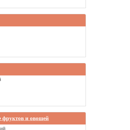
й
 фруктов и овощей
кий