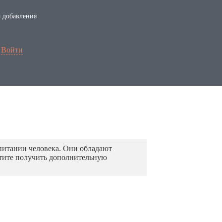
 добавления
Войти
 питании человека. Они обладают
тите получить дополнительную