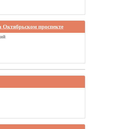
а Октябрьском проспекте
кий